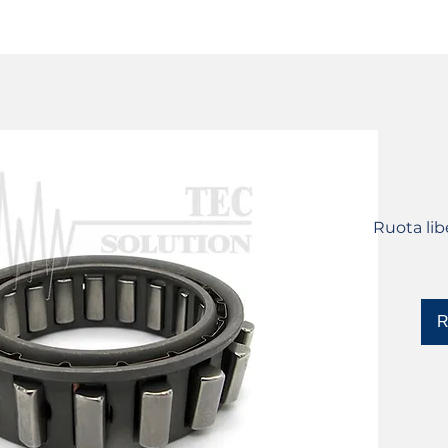
SERVIZI
CATALOGO
DISPOSITIVI YLM
Ruota li
R