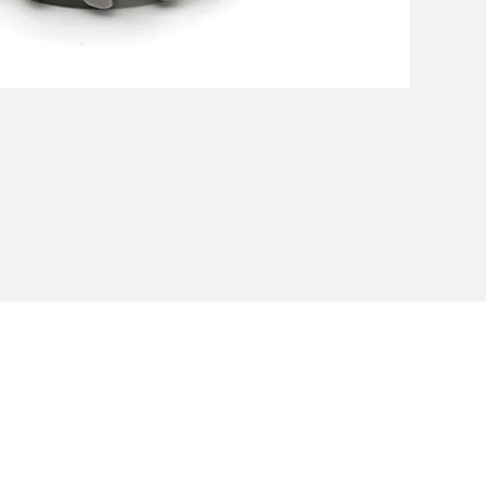
Informativa Privacy
Cookie Policy
Etichettatu
nipersonale - C.F. e P.IVA IT02607180201 - Cap.Soc. € 50.000,