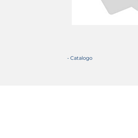
- Catalogo
Certificazioni
©2021 TecSolution SRL u