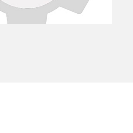
Informativa Privacy
Cookie Policy
Etichettatu
nipersonale - C.F. e P.IVA IT02607180201 - Cap.Soc. € 50.000,