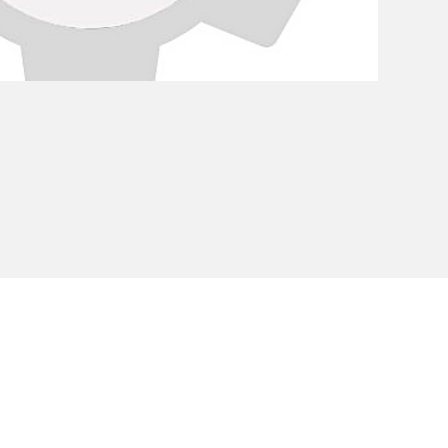
Informativa Privacy
Cookie Policy
Etichettatu
nipersonale - C.F. e P.IVA IT02607180201 - Cap.Soc. € 50.000,