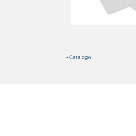
- Catalogo
Certificazioni
©2021 TecSolution SRL u